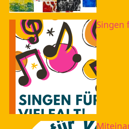
Singen f
Miteina