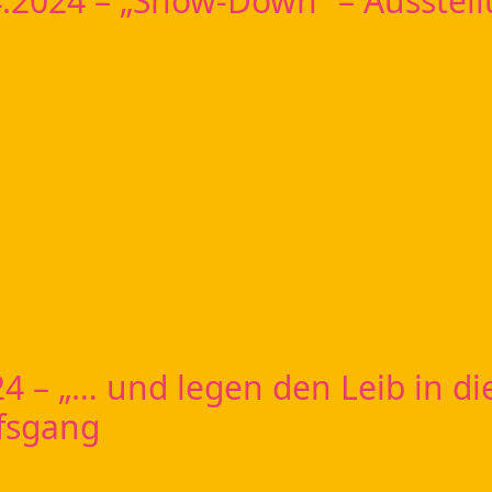
.4.2024 – „Show-Down“ – Ausstel
4 – „… und legen den Leib in die
fsgang