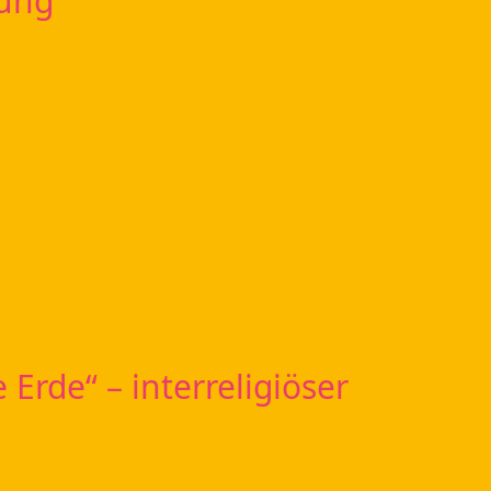
lung
 Erde“ – interreligiöser