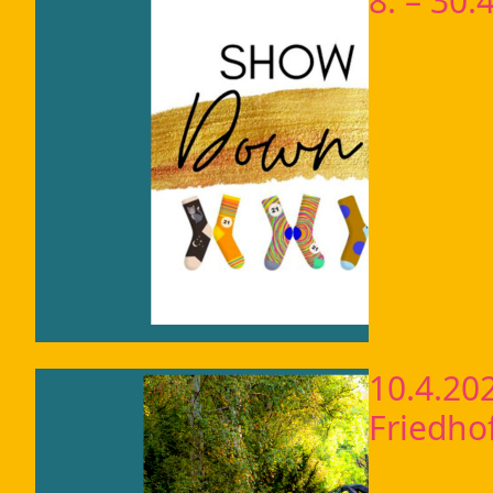
8. – 30
10.4.202
Friedho